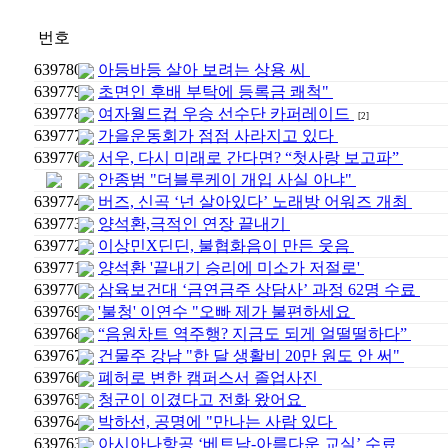
번호
639780
아등바등 살아 보려는 상용 씨
639779
초면인 후배 부탁에 등록금 쾌척"
639778
여자월드컵 우승 선수단 카퍼레이드
[2]
639777
가을운동회가 점점 사라지고 있다
639776
서우, 다시 미래로 간다면? “첫사랑 보고파”
안종범 "더블루케이 개입 사실 아냐"
639774
버즈, 신곡 ‘넌 살아있다’ 노래방 어워즈 개최
639773
양석환,극적인 연장 끝내기
639772
이상민X딘딘, 불협화음이 만든 웃음
639771
양석환 '끝내기 승리에 미소가 저절로'
639770
삼육보건대 ‘금연금주 상담사’ 과정 62명 수료
639769
'불청' 이연수 "오빠 제가 불편하세요
639768
“음원차트 역주행? 지금도 되게 얼떨떨하다”
639767
건물주 강남 "한 달 생활비 20만 원도 안 써"
639766
폐허로 변한 캠퍼스서 졸업사진
639765
청군이 이겼다고 전화 왔어요
639764
박하선, 공명에 "만나는 사람 있다
639763
아시아나항공 ‘베트남-아름다운 교실’ 수료