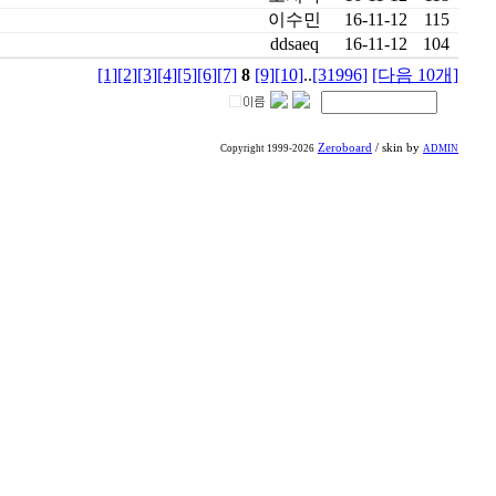
이수민
16-11-12
115
ddsaeq
16-11-12
104
[1]
[2]
[3]
[4]
[5]
[6]
[7]
8
[9]
[10]
..
[31996]
[다음 10개]
Zeroboard
/ skin by
Copyright 1999-2026
ADMIN