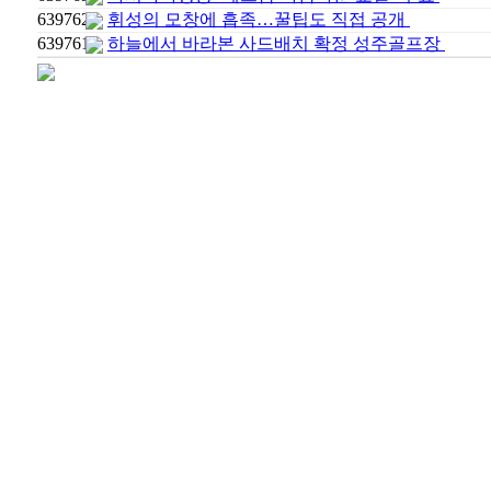
639762
휘성의 모창에 흡족…꿀팁도 직접 공개
639761
하늘에서 바라본 사드배치 확정 성주골프장